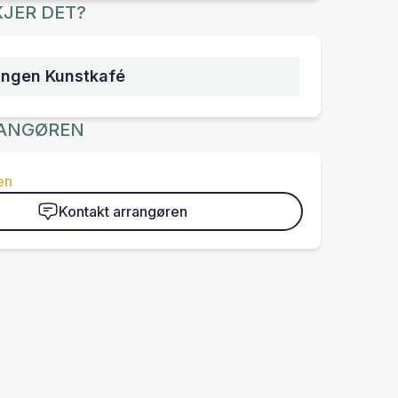
JER DET?
angen Kunstkafé
ANGØREN
en
Kontakt arrangøren