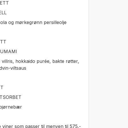
ETT
ELL
ola og mørkegrønn persilleolje
ETT
T UMAMI
 villris, hokkaido purée, bakte røtter,
vin-viltsaus
RT
TSORBET
 bjørnebær
 viner som passer til menyen til 575.-