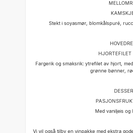
MELLOMR
KAMSKJ
Stekt i soyasmør, blomkålspuré, rucc
HOVEDR
HJORTEFILE
Fargerik og smaksrik: ytrefilet av hjort, med
grønne bønner, rød
DESSE
PASJONSFRUK
Med vaniljeis og
Vi vil også tilby en vinpakke med ekstra gode