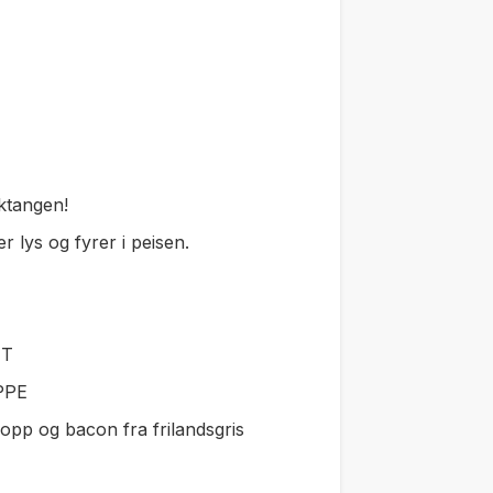
iktangen!
 lys og fyrer i peisen.
Y
TT
PPE
sopp og bacon fra frilandsgris