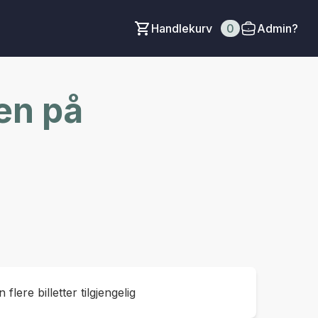
Handlekurv
0
Admin?
en på
 flere billetter tilgjengelig